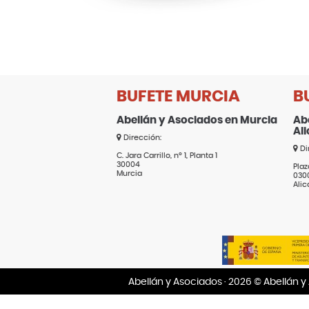
BUFETE MURCIA
B
Abellán y Asociados en Murcia
Ab
Al
Dirección:
Di
C. Jara Carrillo, nº 1, Planta 1
30004
Plaz
Murcia
030
Alic
Abellán y Asociados
· 2026 © Abellán y 