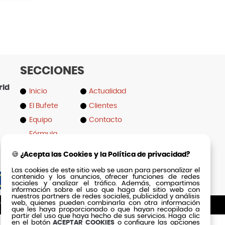
SECCIONES
rid
Inicio
Actualidad
El Bufete
Clientes
Equipo
Contacto
Fórmula
Éxito
🍪 ¿Acepta las Cookies y la Política de privacidad?
Las cookies de este sitio web se usan para personalizar el
contenido y los anuncios, ofrecer funciones de redes
sociales y analizar el tráfico. Además, compartimos
información sobre el uso que haga del sitio web con
nuestros partners de redes sociales, publicidad y análisis
web, quienes pueden combinarla con otra información
ítica de Calidad
·
Contacto
·
Mapa Web
que les haya proporcionado o que hayan recopilado a
partir del uso que haya hecho de sus servicios. Haga clic
en el botón
ACEPTAR COOKIES
o configure las opciones