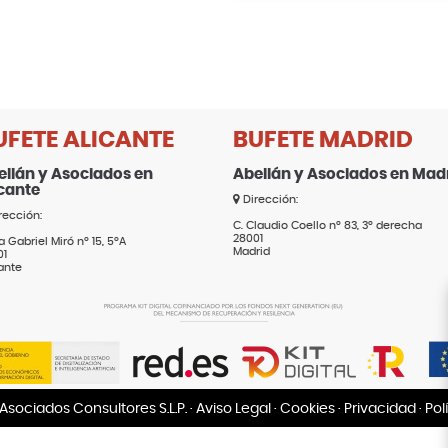
UFETE ALICANTE
BUFETE MADRID
ellán y Asociados en
Abellán y Asociados en Mad
icante
Dirección:
rección:
C. Claudio Coello nº 83, 3º derecha
28001
a Gabriel Miró nº 15, 5ºA
Madrid
01
ante
Asociados Consultores S.L.P. ·
Aviso Legal
·
Cookies
·
Privacidad
·
Pol