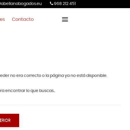
abellanabogados.eu
968 212 451
tes
Contacto
eder no era correcto o la página ya no está disponible.
ra encontrar lo que buscas..
ERIOR