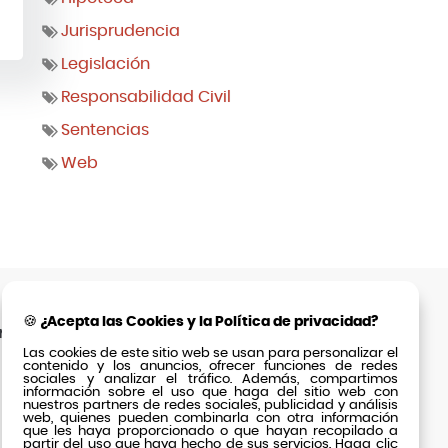
Jurisprudencia
Legislación
Responsabilidad Civil
Sentencias
Web
SECCIONES
🍪 ¿Acepta las Cookies y la Política de privacidad?
rid
Inicio
Actualidad
Las cookies de este sitio web se usan para personalizar el
contenido y los anuncios, ofrecer funciones de redes
El Bufete
Clientes
sociales y analizar el tráfico. Además, compartimos
información sobre el uso que haga del sitio web con
Equipo
Contacto
nuestros partners de redes sociales, publicidad y análisis
web, quienes pueden combinarla con otra información
Fórmula
que les haya proporcionado o que hayan recopilado a
Éxito
partir del uso que haya hecho de sus servicios. Haga clic