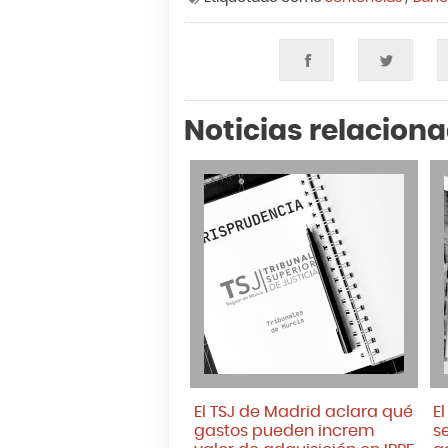
Noticias relacion
El TSJ de Madrid aclara qué
E
gastos pueden increm
s