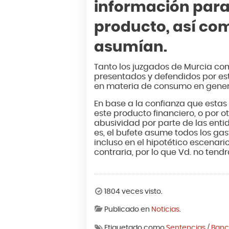
información para 
producto, así com
asumían.
Tanto los juzgados de Murcia co
presentados y defendidos por e
en materia de consumo en general
En base a la confianza que estas
este producto financiero, o por 
abusividad por parte de las entid
es, el bufete asume todos los gast
incluso en el hipotético escenari
contraria, por lo que Vd. no tend
1804 veces visto.
Publicado en
Noticias
.
Etiquetado como
Sentencias
/
Ban