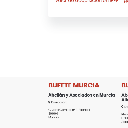
valor de adquisición en IRPF
g
BUFETE MURCIA
B
Abellán y Asociados en Murcia
Ab
Al
Dirección:
Di
C. Jara Carrillo, nº 1, Planta 1
30004
Plaz
Murcia
030
Alic