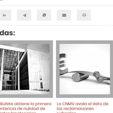
adas:
l Bufete obtiene la primera
La CNMV avala el éxito de
entencia de nulidad de
las reclamaciones