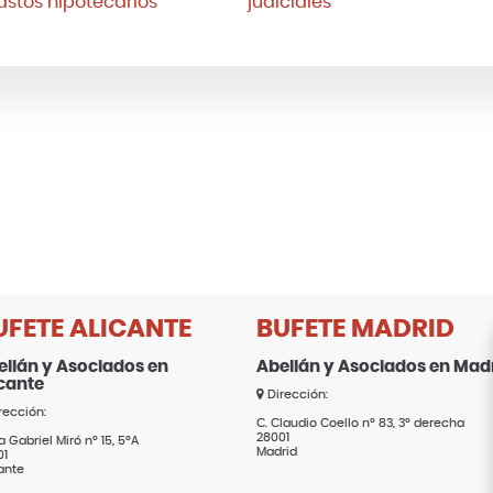
astos hipotecarios
judiciales
UFETE ALICANTE
BUFETE MADRID
ellán y Asociados en
Abellán y Asociados en Mad
icante
Dirección:
rección:
C. Claudio Coello nº 83, 3º derecha
28001
a Gabriel Miró nº 15, 5ºA
Madrid
01
ante