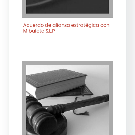
Acuerdo de alianza estratégica con
Mibufete S.L.P