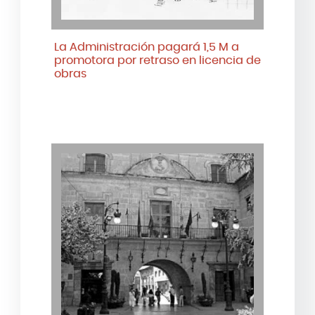
La Administración pagará 1,5 M a
promotora por retraso en licencia de
obras