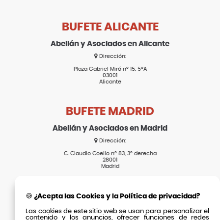
BUFETE ALICANTE
Abellán y Asociados en Alicante
Dirección:
Plaza Gabriel Miró nº 15, 5ºA
03001
Alicante
BUFETE MADRID
Abellán y Asociados en Madrid
Dirección:
C. Claudio Coello nº 83, 3º derecha
28001
Madrid
SECCIONES
🍪 ¿Acepta las Cookies y la Política de privacidad?
Las cookies de este sitio web se usan para personalizar el
Inicio
contenido y los anuncios, ofrecer funciones de redes
Actualidad