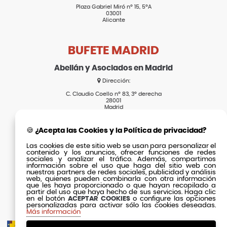
Plaza Gabriel Miró nº 15, 5ºA
03001
Alicante
BUFETE MADRID
Abellán y Asociados en Madrid
Dirección:
C. Claudio Coello nº 83, 3º derecha
28001
Madrid
🍪 ¿Acepta las Cookies y la Política de privacidad?
SECCIONES
Las cookies de este sitio web se usan para personalizar el
contenido y los anuncios, ofrecer funciones de redes
Inicio
sociales y analizar el tráfico. Además, compartimos
Actualidad
información sobre el uso que haga del sitio web con
El Bufete
nuestros partners de redes sociales, publicidad y análisis
Clientes
web, quienes pueden combinarla con otra información
que les haya proporcionado o que hayan recopilado a
Equipo
Contacto
partir del uso que haya hecho de sus servicios. Haga clic
en el botón
ACEPTAR COOKIES
o configure las opciones
Fórmula Éxito
personalizadas para activar sólo las cookies deseadas.
Más información