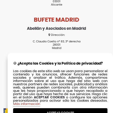
03001
Alicante
BUFETE MADRID
Abellán y Asociados en Madrid
Dirección:
C. Claudio Coello nº 83, 3º derecha
28001
Madrid
SECCIONES
🍪 ¿Acepta las Cookies y la Política de privacidad?
Las cookies de este sitio web se usan para personalizar el
Inicio
contenido y los anuncios, ofrecer funciones de redes
Actualidad
sociales y analizar el tráfico. Además, compartimos
El Bufete
información sobre el uso que haga del sitio web con
Clientes
nuestros partners de redes sociales, publicidad y análisis
web, quienes pueden combinarla con otra información
Equipo
Contacto
que les haya proporcionado o que hayan recopilado a
partir del uso que haya hecho de sus servicios. Haga clic
Fórmula Éxito
en el botón
ACEPTAR COOKIES
o configure las opciones
personalizadas para activar sólo las cookies deseadas.
Más información