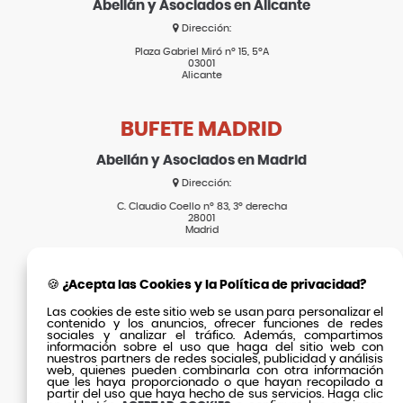
Abellán y Asociados en Alicante
Dirección:
Plaza Gabriel Miró nº 15, 5ºA
03001
Alicante
BUFETE MADRID
Abellán y Asociados en Madrid
Dirección:
C. Claudio Coello nº 83, 3º derecha
28001
Madrid
SECCIONES
🍪 ¿Acepta las Cookies y la Política de privacidad?
Las cookies de este sitio web se usan para personalizar el
Inicio
contenido y los anuncios, ofrecer funciones de redes
Actualidad
sociales y analizar el tráfico. Además, compartimos
El Bufete
información sobre el uso que haga del sitio web con
Clientes
nuestros partners de redes sociales, publicidad y análisis
web, quienes pueden combinarla con otra información
Equipo
Contacto
que les haya proporcionado o que hayan recopilado a
partir del uso que haya hecho de sus servicios. Haga clic
Fórmula Éxito