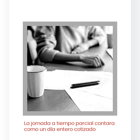
La jornada a tiempo parcial contara
como un día entero cotizado