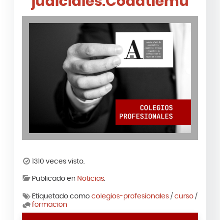
judiciales.Coaatiemu
1310 veces visto.
Publicado en
Noticias
.
Etiquetado como
colegios-profesionales
/
curso
/
formacion