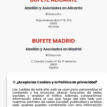
BUFETE ALICANTE
Abellán y Asociados en Alicante
Dirección:
Plaza Gabriel Miró nº 15, 5ºA
03001
Alicante
BUFETE MADRID
Abellán y Asociados en Madrid
Dirección:
C. Claudio Coello nº 83, 3º derecha
28001
Madrid
SECCIONES
🍪 ¿Acepta las Cookies y la Política de privacidad?
Las cookies de este sitio web se usan para personalizar el
Inicio
contenido y los anuncios, ofrecer funciones de redes
Actualidad
sociales y analizar el tráfico. Además, compartimos
El Bufete
información sobre el uso que haga del sitio web con
Clientes
nuestros partners de redes sociales, publicidad y análisis
web, quienes pueden combinarla con otra información
Equipo